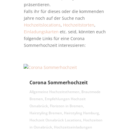
präsentieren.
Falls ihr für dieses oder die kommenden
Jahre noch auf der Suche nach
Hochzeitslocations
,
Hochzeitstorten
,
Einladungskarten
etc. seid, könnten euch
folgende Links für eine Corona
Sommerhochzeit interessieren:
Corona Sommerhochzeit
Allgemeine Hochzeitsthemen
,
Brautmode
Bremen
,
Empfehlungen Hochzeit
Osnabrück
,
Floristen in Bremen
,
Hairstyling Bremen
,
Hairstyling Hamburg
,
Hochzeit Osnabrück Locations
,
Hochzeiten
in Osnabrück
,
Hochzeitseinladungen