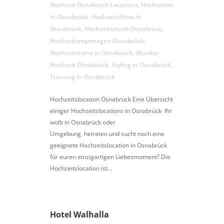
Hochzeit Osnabrück Locations
,
Hochzeiten
in Osnabrück
,
Hochzeitsfotos in
Osnabrück
,
Hochzeitsmode Osnabrück
,
Hochzeitsreportagen Osnabrück
,
Hochzeitstorte in Osnabrück
,
Musiker
Hochzeit Osnabrück
,
Styling in Osnabrück
,
Trauung in Osnabrück
Hochzeitslocation Osnabrück Eine Übersicht
einiger Hochzeitslocations in Osnabrück Ihr
wollt in Osnabrück oder
Umgebung heiraten und sucht noch eine
geeignete Hochzeitslocation in Osnabrück
für euren einzigartigen Liebesmoment? Die
Hochzeitslocation ist...
Hotel Walhalla