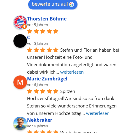
bewerte uns auf
Thorsten Böhme
vor 5 Jahren
C
vor 5 Jahren
Stefan und Florian haben bei 
unserer Hochzeit eine Foto- und 
Videodokumentation angefertigt und waren 
dabei wirklich
... 
weiterlesen
Marie Zumbrägel
vor 6 Jahren
Spitzen 
Hochzeitsfotograf!Wir sind so so froh dank 
Stefan so viele wunderschöne Erinnerungen 
von unserem Hochzeitstag
... 
weiterlesen
Nekbraker
vor 6 Jahren
Wir haben unsere 