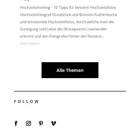
Hochzeitshooting - 10 Tipps für bessere Hochzeitsfotos
Hochzeitsfotograf Osnabrück und Bremen Authentische
und emotionale Hochzeitsfotos, durch welche man die
Zuneigung und Liebe des Brautpaares zueinander
erkennt und den Fotografen hinter der Kamera...
mehr lesen
Alle Themen
FOLLOW