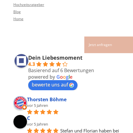
Hochzeitsratgeber
Blog
Home
Dein Liebesmoment
4.3
Basierend auf 6 Bewertungen
powered by
G
o
o
g
l
e
bewerte uns auf
Thorsten Böhme
vor 5 Jahren
C
vor 5 Jahren
Stefan und Florian haben bei 