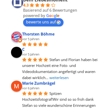
4.3
Basierend auf 6 Bewertungen
powered by
G
o
o
g
l
e
bewerte uns auf
Thorsten Böhme
vor 5 Jahren
C
vor 5 Jahren
Stefan und Florian haben bei 
unserer Hochzeit eine Foto- und 
Videodokumentation angefertigt und waren 
dabei wirklich
... 
weiterlesen
Marie Zumbrägel
vor 6 Jahren
Spitzen 
Hochzeitsfotograf!Wir sind so so froh dank 
Stefan so viele wunderschöne Erinnerungen 