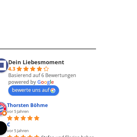
Dein Liebesmoment
4.3
Basierend auf 6 Bewertungen
powered by
G
o
o
g
l
e
bewerte uns auf
Thorsten Böhme
vor 5 Jahren
C
vor 5 Jahren