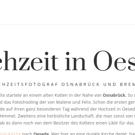
hzeit in Oe
CHZEITSFOTOGRAF OSNABRÜCK UND BRE
ix startete an einem alten Kotten in der Nähe von
Osnabrück.
So 
nd das Fotoshooting der von Malene und Felix. Schon die ersten 
de auf ihren ganz besonderen Tag während der Hochzeit in Oesede.
r Himmel. Zweitens eine herbstliche Landschaft, die man sonst vo
ab es dann noch von dem Besitzer des Kottens einen Likör für das
eist-Kirche
nach
Oesede
. Wer hier an eine dunkle Kirche denkt, ha