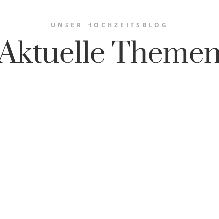
UNSER HOCHZEITSBLOG
Aktuelle Theme
 2021- Hochzeitsfotograf OsnabrückDie Corona Sommerhochzeit – Gerade noch
hwerte Corona Sommerhochzeit zu. Die Zahlen...