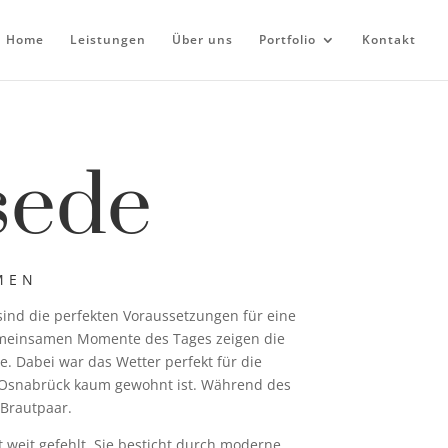
Home
Leistungen
Über uns
Portfolio
Kontakt
sede
MEN
sind die perfekten Voraussetzungen für eine
gemeinsamen Momente des Tages zeigen die
 Dabei war das Wetter perfekt für die
n Osnabrück kaum gewohnt ist. Während des
 Brautpaar.
t weit gefehlt. Sie besticht durch moderne