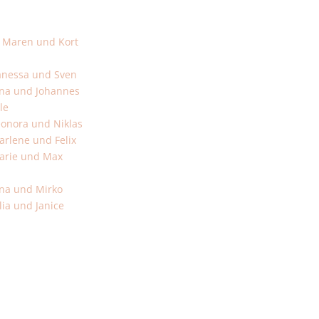
m Maren und Kort
Vanessa und Sven
ina und Johannes
le
eonora und Niklas
arlene und Felix
Marie und Max
ina und Mirko
lia und Janice