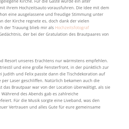
egelegene Kirche. Für die Gäste wurde ein alter
mit ihrem Hochzeitsauto vorausfuhren. Die Idee mit dem
chon eine ausgelassene und freudige Stimmung unter
n der Kirche regnete es, doch dank der vielen
h der Trauung blieb mir als
Hochzeitsfotograf
Gedächtnis, der bei der Gratulation des Brautpaares von
and Resort unseres Erachtens nur wärmstens empfehlen.
iestil und eine große Fensterfront, in der pünktlich zur
i Judith und Felix passte dann die Tischdekoration auf
e per Laser geschliffen. Natürlich bekamen auch die
st das Brautpaar war von der Location überwältigt, als sie
. Während des Abends gab es zahlreiche
iert. Für die Musik sorgte eine Liveband, was den
 euer Vertrauen und alles Gute für eure gemeinsame