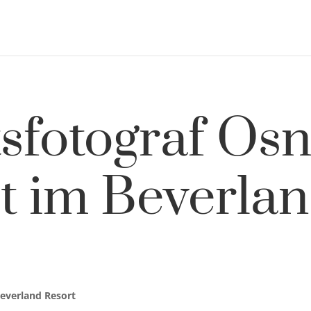
sfotograf Os
t im Beverlan
Beverland Resort