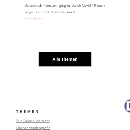
Osnabrück – Gestern ging es durch Covid-19 nach
langer Zeit endlich wieder nach...
mehr lesen
Alle Themen
THEMEN
Zur Galerieübersicht
Hochzeitsvideografie