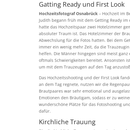
Gatting Ready und First Look
Hochzeitsfotograf Osnabrück
– Hochzeit im B
Judith begann früh mit dem Getting Ready im 
hatte das Hochzeitspaar zwei Hotelzimmer gemi
absoluter Traum ist. Das Hotelzimmer der Brau
Abwechslung für die Fotos hatten. Bei dem Ge
immer ein wenig mehr Zeit, da die Trauzeugin
helfen. Die Männer hingegen sind meist gan
oftmals Schwierigkeiten bereitet. Ansonsten i
um mit dem Trauzeugen auf den Tag anzusto
Das Hochzeitsshooting und der First Look fande
an dem Tag regnete, nutzen wir die Regenpaus
Brautpaares war sehr emotional und ausgelass
Emotionen den Bräutigam, sodass er zu weinen
wunderschöne Plätze für das Fotoshooting und
dafür.
Kirchliche Trauung