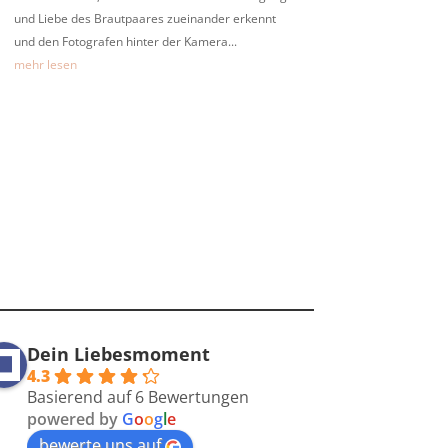
und Liebe des Brautpaares zueinander erkennt
und den Fotografen hinter der Kamera...
mehr lesen
Dein Liebesmoment
4.3
Basierend auf 6 Bewertungen
powered by
G
o
o
g
l
e
bewerte uns auf