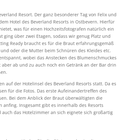
everland Resort. Der ganz besonderer Tag von Felix und
dem Hotel des Beverland Resorts in Ostbevern. Hierfür
etet, was für einen Hochzeitsfotografen natürlich ein
t ging über zwei Etagen, sodass wir genug Platz und
tting Ready braucht es für die Braut erfahrungsgemäß
 und oder die Mutter beim Schnüren des Kleides etc.
z entspannt, wobei das Anstecken des Blumenschmuckes
st aber ab und zu auch noch ein Getränk an der Bar drin
ßen.
n auf der Hotelinsel des Beverland Resorts statt. Da es
en für die Fotos. Das erste Aufeinandertreffen des
en. Bei dem Anblick der Braut überwältigten die
 anfing. Insgesamt gibt es innerhalb des Resorts
 auch das Hotelzimmer an sich eignete sich großartig