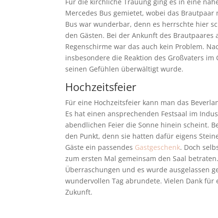
Für die kirchliche Trauung ging es in eine nah
Mercedes Bus gemietet, wobei das Brautpaar 
Bus war wunderbar, denn es herrschte hier s
den Gästen. Bei der Ankunft des Brautpaares a
Regenschirme war das auch kein Problem. Nac
insbesondere die Reaktion des Großvaters im 
seinen Gefühlen überwältigt wurde.
Hochzeitsfeier
Für eine Hochzeitsfeier kann man das Beverl
Es hat einen ansprechenden Festsaal im Industr
abendlichen Feier die Sonne hinein scheint. Be
den Punkt, denn sie hatten dafür eigens Stein
Gäste ein passendes
Gastgeschenk
. Doch selb
zum ersten Mal gemeinsam den Saal betraten
Überraschungen und es wurde ausgelassen gefe
wundervollen Tag abrundete. Vielen Dank für
Zukunft.