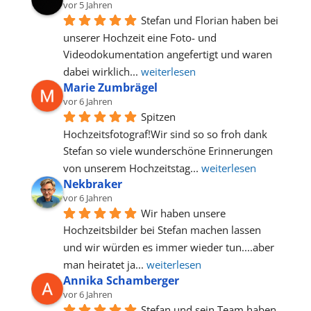
vor 5 Jahren
Stefan und Florian haben bei 
unserer Hochzeit eine Foto- und 
Videodokumentation angefertigt und waren 
dabei wirklich
... 
weiterlesen
Marie Zumbrägel
vor 6 Jahren
Spitzen 
Hochzeitsfotograf!Wir sind so so froh dank 
Stefan so viele wunderschöne Erinnerungen 
von unserem Hochzeitstag
... 
weiterlesen
Nekbraker
vor 6 Jahren
Wir haben unsere 
Hochzeitsbilder bei Stefan machen lassen 
und wir würden es immer wieder tun....aber 
man heiratet ja
... 
weiterlesen
Annika Schamberger
vor 6 Jahren
Stefan und sein Team haben 