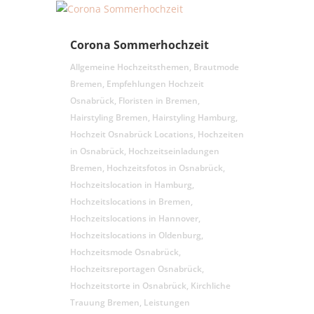
Corona Sommerhochzeit
Allgemeine Hochzeitsthemen
,
Brautmode
Bremen
,
Empfehlungen Hochzeit
Osnabrück
,
Floristen in Bremen
,
Hairstyling Bremen
,
Hairstyling Hamburg
,
Hochzeit Osnabrück Locations
,
Hochzeiten
in Osnabrück
,
Hochzeitseinladungen
Bremen
,
Hochzeitsfotos in Osnabrück
,
Hochzeitslocation in Hamburg
,
Hochzeitslocations in Bremen
,
Hochzeitslocations in Hannover
,
Hochzeitslocations in Oldenburg
,
Hochzeitsmode Osnabrück
,
Hochzeitsreportagen Osnabrück
,
Hochzeitstorte in Osnabrück
,
Kirchliche
Trauung Bremen
,
Leistungen