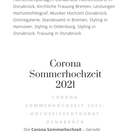
Osnabrück
,
Kirchliche Trauung Bremen
,
Leistungen
Hochzeitsfotograf
,
Musiker Hochzeit Osnabrück
,
Onlinegalerie
,
Standesamt in Bremen
,
Styling in
Hannover
,
Styling in Oldenburg
,
Styling in
Osnabrück
,
Trauung in Osnabrück
Corona
Sommerhochzeit
2021
CORONA
SOMMERHOCHZEIT 2021-
HOCHZEITSFOTOGRAF
OSNABRÜCK
Die
Corona Sommerhochzeit
– Gerade