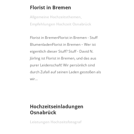
Florist in Bremen
Allgemeine Hochzeitsthemen
,
Empfehlungen Hochzeit Osnabrück
Florist in BremenFlorist in Bremen - Stuff
BlumenladenFlorist in Bremen – Wer ist
eigentlich dieser Stuff? Stuff - David N.
Jörling ist Florist in Bremen, und das aus
purer Leidenschaft! Wir persönlich sind
durch Zufall auf seinen Laden gestoßen als
wir...
Hochzeitseinladungen
Osnabrück
Leistungen Hochzeitsfotograf