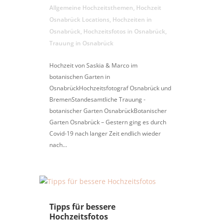
Allgemeine Hochzeitsthemen
,
Hochzeit
Osnabrück Locations
,
Hochzeiten in
Osnabrück
,
Hochzeitsfotos in Osnabrück
,
Trauung in Osnabrück
Hochzeit von Saskia & Marco im
botanischen Garten in
OsnabrückHochzeitsfotograf Osnabrück und
BremenStandesamtliche Trauung -
botanischer Garten OsnabrückBotanischer
Garten Osnabrück – Gestern ging es durch
Covid-19 nach langer Zeit endlich wieder
nach...
Tipps für bessere
Hochzeitsfotos