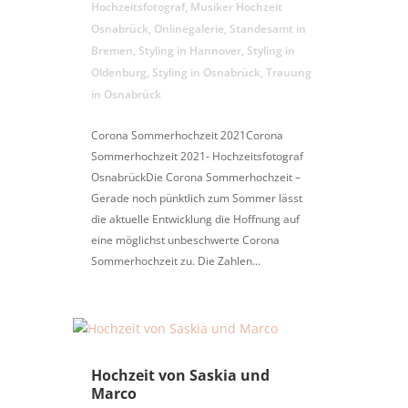
Hochzeitsfotograf
,
Musiker Hochzeit
Osnabrück
,
Onlinegalerie
,
Standesamt in
Bremen
,
Styling in Hannover
,
Styling in
Oldenburg
,
Styling in Osnabrück
,
Trauung
in Osnabrück
Corona Sommerhochzeit 2021Corona
Sommerhochzeit 2021- Hochzeitsfotograf
OsnabrückDie Corona Sommerhochzeit –
Gerade noch pünktlich zum Sommer lässt
die aktuelle Entwicklung die Hoffnung auf
eine möglichst unbeschwerte Corona
Sommerhochzeit zu. Die Zahlen...
Hochzeit von Saskia und
Marco