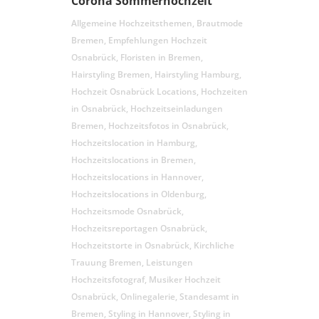
Corona Sommerhochzeit
Allgemeine Hochzeitsthemen
,
Brautmode
Bremen
,
Empfehlungen Hochzeit
Osnabrück
,
Floristen in Bremen
,
Hairstyling Bremen
,
Hairstyling Hamburg
,
Hochzeit Osnabrück Locations
,
Hochzeiten
in Osnabrück
,
Hochzeitseinladungen
Bremen
,
Hochzeitsfotos in Osnabrück
,
Hochzeitslocation in Hamburg
,
Hochzeitslocations in Bremen
,
Hochzeitslocations in Hannover
,
Hochzeitslocations in Oldenburg
,
Hochzeitsmode Osnabrück
,
Hochzeitsreportagen Osnabrück
,
Hochzeitstorte in Osnabrück
,
Kirchliche
Trauung Bremen
,
Leistungen
Hochzeitsfotograf
,
Musiker Hochzeit
Osnabrück
,
Onlinegalerie
,
Standesamt in
Bremen
,
Styling in Hannover
,
Styling in