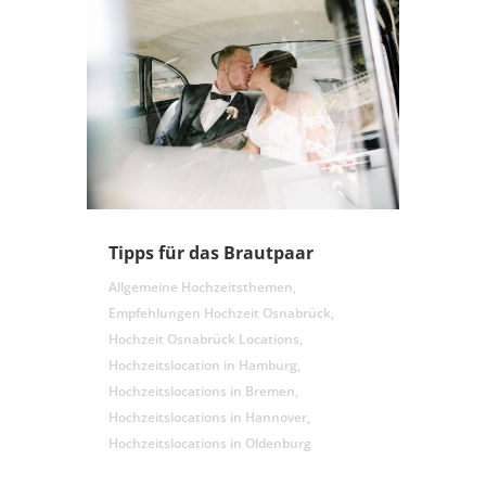
Tipps für das Brautpaar
Allgemeine Hochzeitsthemen
,
Empfehlungen Hochzeit Osnabrück
,
Hochzeit Osnabrück Locations
,
Hochzeitslocation in Hamburg
,
Hochzeitslocations in Bremen
,
Hochzeitslocations in Hannover
,
Hochzeitslocations in Oldenburg