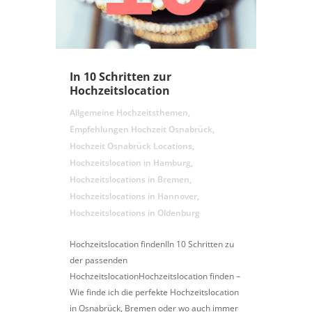
In 10 Schritten zur
Hochzeitslocation
Allgemeine Hochzeitsthemen
,
Empfehlungen Hochzeit Osnabrück
,
Hochzeit Osnabrück Locations
,
Hochzeitslocation in Hamburg
,
Hochzeitslocations in Bremen
,
Hochzeitslocations in Hannover
,
Hochzeitslocations in Oldenburg
Hochzeitslocation findenIIn 10 Schritten zu
der passenden
HochzeitslocationHochzeitslocation finden –
Wie finde ich die perfekte Hochzeitslocation
in Osnabrück, Bremen oder wo auch immer