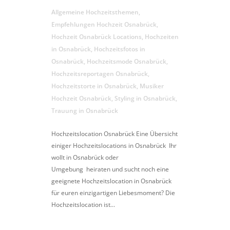
Allgemeine Hochzeitsthemen
,
Empfehlungen Hochzeit Osnabrück
,
Hochzeit Osnabrück Locations
,
Hochzeiten
in Osnabrück
,
Hochzeitsfotos in
Osnabrück
,
Hochzeitsmode Osnabrück
,
Hochzeitsreportagen Osnabrück
,
Hochzeitstorte in Osnabrück
,
Musiker
Hochzeit Osnabrück
,
Styling in Osnabrück
,
Trauung in Osnabrück
Hochzeitslocation Osnabrück Eine Übersicht
einiger Hochzeitslocations in Osnabrück Ihr
wollt in Osnabrück oder
Umgebung heiraten und sucht noch eine
geeignete Hochzeitslocation in Osnabrück
für euren einzigartigen Liebesmoment? Die
Hochzeitslocation ist...