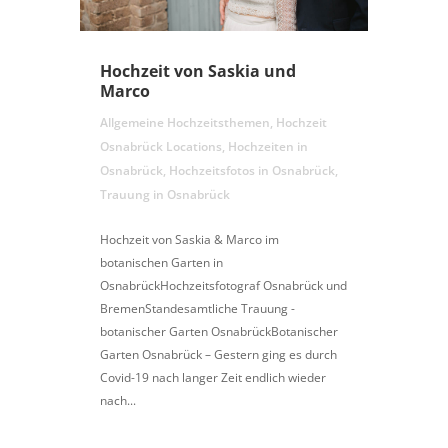
Hochzeit von Saskia und
Marco
Allgemeine Hochzeitsthemen
,
Hochzeit
Osnabrück Locations
,
Hochzeiten in
Osnabrück
,
Hochzeitsfotos in Osnabrück
,
Trauung in Osnabrück
Hochzeit von Saskia & Marco im
botanischen Garten in
OsnabrückHochzeitsfotograf Osnabrück und
BremenStandesamtliche Trauung -
botanischer Garten OsnabrückBotanischer
Garten Osnabrück – Gestern ging es durch
Covid-19 nach langer Zeit endlich wieder
nach...