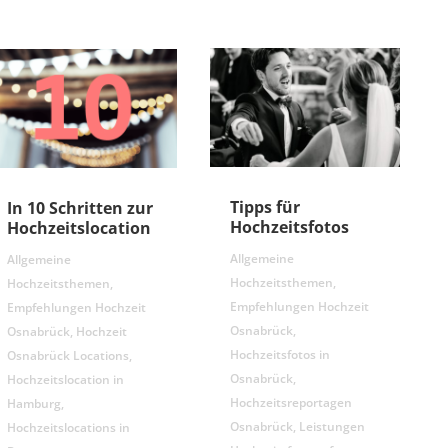
Tipps für
In 10 Schritten zur
Hochzeitsfotos
Hochzeitslocation
Allgemeine
Allgemeine
Hochzeitsthemen
,
Hochzeitsthemen
,
Empfehlungen Hochzeit
Empfehlungen Hochzeit
Osnabrück
,
Osnabrück
,
Hochzeit
Hochzeitsfotos in
Osnabrück Locations
,
Osnabrück
,
Hochzeitslocation in
Hochzeitsreportagen
Hamburg
,
Osnabrück
,
Leistungen
Hochzeitslocations in