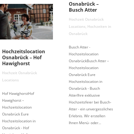
Osnabrück –
Busch Atter
Hochzeit Osnabrück
Locations
,
Hochzeiten in
Osnabrück
Busch Atter -
Hochzeitslocation
Hochzeitslocation
Osnabrück – Hof
OsnabrückBusch Atter –
Hawighorst
Hochzeitslocation
Hochzeit Osnabrück
Osnabrück Eure
Locations
Hochzeitslocation in
Osnabrück - Busch
Hof HawighorstHof
AtterIhre exklusive
Hawighorst –
Hochzeitsfeier bei Busch-
Hochzeitslocation
Atter - ein unvergessliches
Osnabrück Eure
Erlebnis. Wir erstellen
Hochzeitslocation in
Ihnen Menü- oder...
Osnabrück - Hof