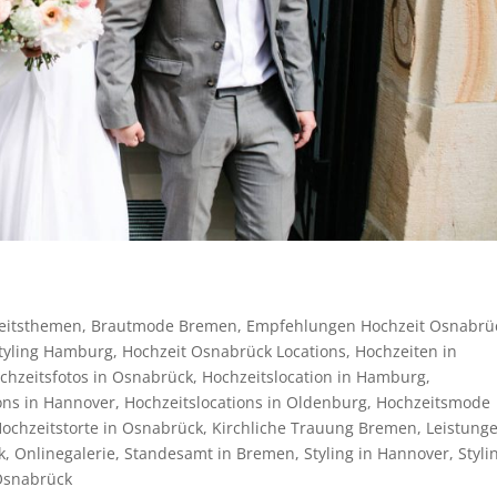
eitsthemen
,
Brautmode Bremen
,
Empfehlungen Hochzeit Osnabrü
tyling Hamburg
,
Hochzeit Osnabrück Locations
,
Hochzeiten in
chzeitsfotos in Osnabrück
,
Hochzeitslocation in Hamburg
,
ons in Hannover
,
Hochzeitslocations in Oldenburg
,
Hochzeitsmode
ochzeitstorte in Osnabrück
,
Kirchliche Trauung Bremen
,
Leistung
k
,
Onlinegalerie
,
Standesamt in Bremen
,
Styling in Hannover
,
Styli
Osnabrück