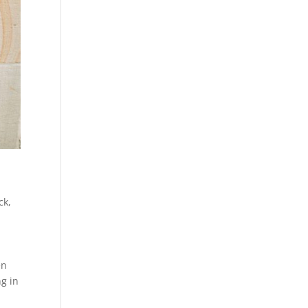
ck
,
en
ng in