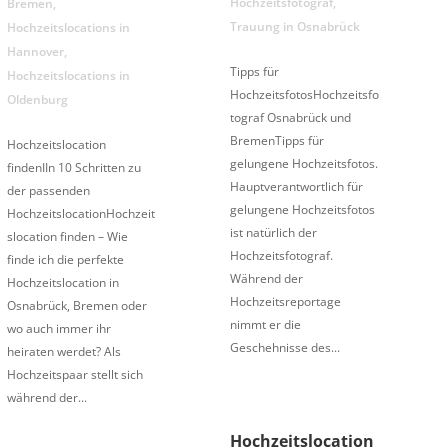
Hochzeitsfotograf
,
Bremen
,
Trauung in Osnabrück
Hochzeitslocations in
Hannover
,
Tipps für
Hochzeitslocations in
HochzeitsfotosHochzeitsfo
Oldenburg
tograf Osnabrück und
BremenTipps für
Hochzeitslocation
gelungene Hochzeitsfotos.
findenIIn 10 Schritten zu
Hauptverantwortlich für
der passenden
gelungene Hochzeitsfotos
HochzeitslocationHochzeit
ist natürlich der
slocation finden – Wie
Hochzeitsfotograf.
finde ich die perfekte
Während der
Hochzeitslocation in
Hochzeitsreportage
Osnabrück, Bremen oder
nimmt er die
wo auch immer ihr
Geschehnisse des...
heiraten werdet? Als
Hochzeitspaar stellt sich
während der...
Hochzeitslocation