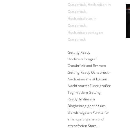
Osnabrück
,
Hochzeiten in
Osnabrück
,
Hochzeitsfotos in
Osnabrück
,
Hochzeitsreportagen
Osnabrück
Getting Ready
Hochzeitsfotograf
Osnabrück und Bremen
Getting Ready Osnabrück -
Nach einer meist kurzen
Nacht startet Eurer großer
Tag mit dem Getting
Ready. In diesem
Blogbeitrag geht es um
die wichtigsten Punkte für
einen gelungenen und
stressfreien Start...