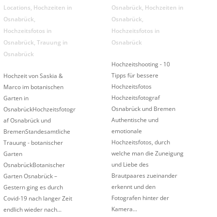
Locations
,
Hochzeiten in
Osnabrück
,
Hochzeiten in
Osnabrück
,
Osnabrück
,
Hochzeitsfotos in
Hochzeitsfotos in
Osnabrück
,
Trauung in
Osnabrück
Osnabrück
Hochzeitshooting - 10
Tipps für bessere
Hochzeit von Saskia &
Hochzeitsfotos
Marco im botanischen
Hochzeitsfotograf
Garten in
Osnabrück und Bremen
OsnabrückHochzeitsfotogr
Authentische und
af Osnabrück und
emotionale
BremenStandesamtliche
Hochzeitsfotos, durch
Trauung - botanischer
welche man die Zuneigung
Garten
und Liebe des
OsnabrückBotanischer
Brautpaares zueinander
Garten Osnabrück –
erkennt und den
Gestern ging es durch
Fotografen hinter der
Covid-19 nach langer Zeit
Kamera...
endlich wieder nach...