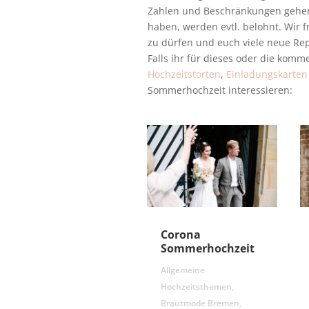
Zahlen und Beschränkungen gehen 
haben, werden evtl. belohnt. Wir 
zu dürfen und euch viele neue Re
Falls ihr für dieses oder die kom
Hochzeitstorten
,
Einladungskarten
Sommerhochzeit interessieren:
Corona
Sommerhochzeit
Allgemeine
Hochzeitsthemen
,
Brautmode Bremen
,