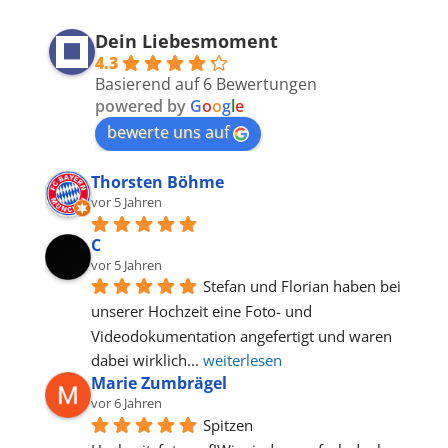
Dein Liebesmoment
4.3
Basierend auf 6 Bewertungen
powered by
G
o
o
g
l
e
bewerte uns auf
Thorsten Böhme
vor 5 Jahren
C
vor 5 Jahren
Stefan und Florian haben bei 
unserer Hochzeit eine Foto- und 
Videodokumentation angefertigt und waren 
dabei wirklich
... 
weiterlesen
Marie Zumbrägel
vor 6 Jahren
Spitzen 