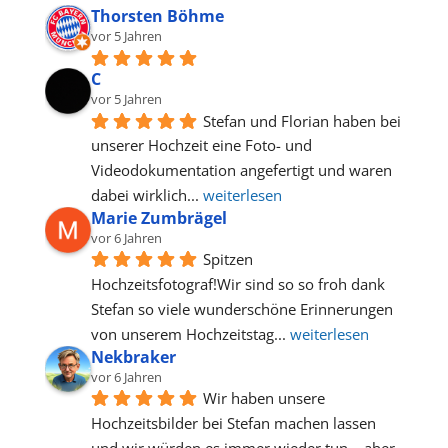
Thorsten Böhme
vor 5 Jahren
C
vor 5 Jahren
Stefan und Florian haben bei 
unserer Hochzeit eine Foto- und 
Videodokumentation angefertigt und waren 
dabei wirklich
... 
weiterlesen
Marie Zumbrägel
vor 6 Jahren
Spitzen 
Hochzeitsfotograf!Wir sind so so froh dank 
Stefan so viele wunderschöne Erinnerungen 
von unserem Hochzeitstag
... 
weiterlesen
Nekbraker
vor 6 Jahren
Wir haben unsere 
Hochzeitsbilder bei Stefan machen lassen 
und wir würden es immer wieder tun....aber 