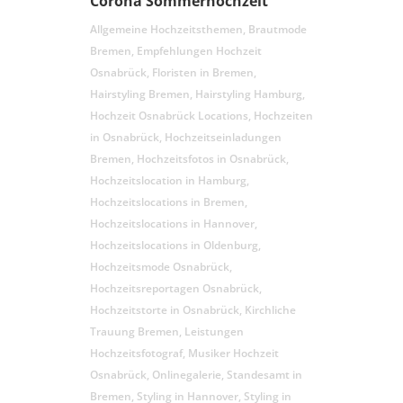
Corona Sommerhochzeit
Allgemeine Hochzeitsthemen
,
Brautmode
Bremen
,
Empfehlungen Hochzeit
Osnabrück
,
Floristen in Bremen
,
Hairstyling Bremen
,
Hairstyling Hamburg
,
Hochzeit Osnabrück Locations
,
Hochzeiten
in Osnabrück
,
Hochzeitseinladungen
Bremen
,
Hochzeitsfotos in Osnabrück
,
Hochzeitslocation in Hamburg
,
Hochzeitslocations in Bremen
,
Hochzeitslocations in Hannover
,
Hochzeitslocations in Oldenburg
,
Hochzeitsmode Osnabrück
,
Hochzeitsreportagen Osnabrück
,
Hochzeitstorte in Osnabrück
,
Kirchliche
Trauung Bremen
,
Leistungen
Hochzeitsfotograf
,
Musiker Hochzeit
Osnabrück
,
Onlinegalerie
,
Standesamt in
Bremen
,
Styling in Hannover
,
Styling in