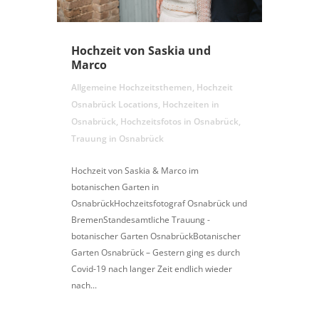
Hochzeit von Saskia und
Marco
Allgemeine Hochzeitsthemen
,
Hochzeit
Osnabrück Locations
,
Hochzeiten in
Osnabrück
,
Hochzeitsfotos in Osnabrück
,
Trauung in Osnabrück
Hochzeit von Saskia & Marco im
botanischen Garten in
OsnabrückHochzeitsfotograf Osnabrück und
BremenStandesamtliche Trauung -
botanischer Garten OsnabrückBotanischer
Garten Osnabrück – Gestern ging es durch
Covid-19 nach langer Zeit endlich wieder
nach...