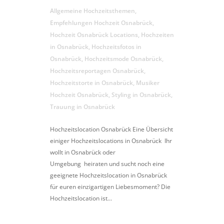
Allgemeine Hochzeitsthemen
,
Empfehlungen Hochzeit Osnabrück
,
Hochzeit Osnabrück Locations
,
Hochzeiten
in Osnabrück
,
Hochzeitsfotos in
Osnabrück
,
Hochzeitsmode Osnabrück
,
Hochzeitsreportagen Osnabrück
,
Hochzeitstorte in Osnabrück
,
Musiker
Hochzeit Osnabrück
,
Styling in Osnabrück
,
Trauung in Osnabrück
Hochzeitslocation Osnabrück Eine Übersicht
einiger Hochzeitslocations in Osnabrück Ihr
wollt in Osnabrück oder
Umgebung heiraten und sucht noch eine
geeignete Hochzeitslocation in Osnabrück
für euren einzigartigen Liebesmoment? Die
Hochzeitslocation ist...