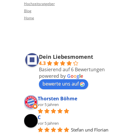
Hochzeitsratgeber
Blog
Home
Dein Liebesmoment
4.3
Basierend auf 6 Bewertungen
powered by
G
o
o
g
l
e
bewerte uns auf
Thorsten Böhme
vor 5 Jahren
C
vor 5 Jahren
Stefan und Florian 