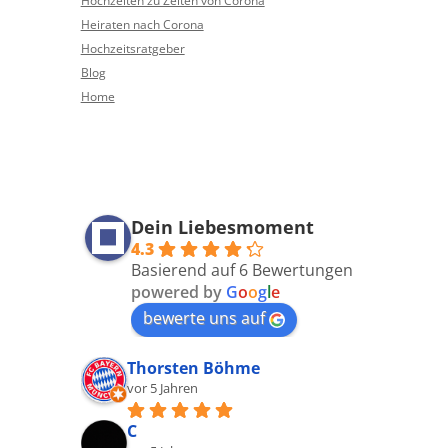
Hochzeiten zu Zeiten von Corona
Heiraten nach Corona
Hochzeitsratgeber
Blog
Home
Dein Liebesmoment
4.3
Basierend auf 6 Bewertungen
powered by
G
o
o
g
l
e
bewerte uns auf
Thorsten Böhme
vor 5 Jahren
C