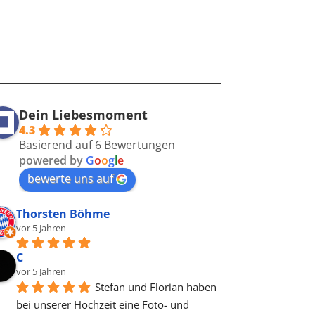
Dein Liebesmoment
4.3
Basierend auf 6 Bewertungen
powered by
G
o
o
g
l
e
bewerte uns auf
Thorsten Böhme
vor 5 Jahren
C
vor 5 Jahren
Stefan und Florian haben 
bei unserer Hochzeit eine Foto- und 