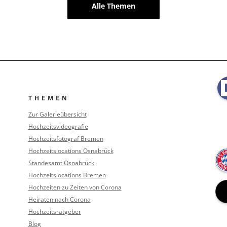
Alle Themen
THEMEN
Zur Galerieübersicht
Hochzeitsvideografie
Hochzeitsfotograf Bremen
Hochzeitslocations Osnabrück
Standesamt Osnabrück
Hochzeitslocations Bremen
Hochzeiten zu Zeiten von Corona
Heiraten nach Corona
Hochzeitsratgeber
Blog