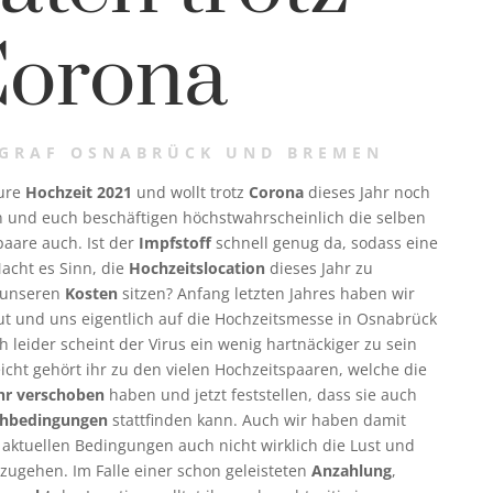
orona
GRAF OSNABRÜCK UND BREMEN
eure
Hochzeit 2021
und wollt trotz
Corona
dieses Jahr noch
ein und euch beschäftigen höchstwahrscheinlich die selben
paare auch. Ist der
Impfstoff
schnell genug da, sodass eine
acht es Sinn, die
Hochzeitslocation
dieses Jahr zu
f unseren
Kosten
sitzen? Anfang letzten Jahres haben wir
aut und uns eigentlich auf die Hochzeitsmesse in Osnabrück
 leider scheint der Virus ein wenig hartnäckiger zu sein
icht gehört ihr zu den vielen Hochzeitspaaren, welche die
hr verschoben
haben und jetzt feststellen, dass sie auch
hbedingungen
stattfinden kann. Auch wir haben damit
aktuellen Bedingungen auch nicht wirklich die Lust und
ugehen. Im Falle einer schon geleisteten
Anzahlung
,