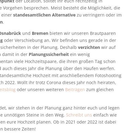
npunkt
der Location, solltet ihr euch rechtzeitig in
 Vorgehen besprechen. Meist besteht die Möglichkeit, die
e einer
standesamtlichen Alternative
zu verringern oder im
en
.
Osnabrück
und
Bremen
bieten wir unseren Brautpaaren
ng
oder Verschiebung an. Wir befinden uns gerade in der
sicherheiten in der Planung. Deshalb
verzichten
wir auf
 damit in der
Planungssicherheit
ein wenig
tan viele Hochzeitspaare, die ihren großen Tag schon
 auch dieses Jahr die Planung über den Haufen werfen.
e standesamtliche Hochzeit mit anschließendem Fotoshooting
 2022. Wollt ihr trotz Corona dieses Jahr noch heiraten,
itsblog
oder unseren weiteren
Beiträgen
zum gleichen
et, wir stehen in der Planung ganz hinter euch und legen
ne unnötigen Steine in den Weg.
Schreibt uns
einfach wie
n eure Hochzeit planen. Ob in 2021 oder 2022 ist dabei
en bessere Zeiten!