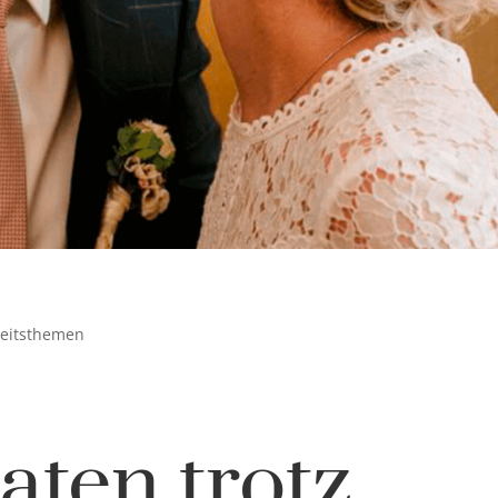
zeitsthemen
aten trotz