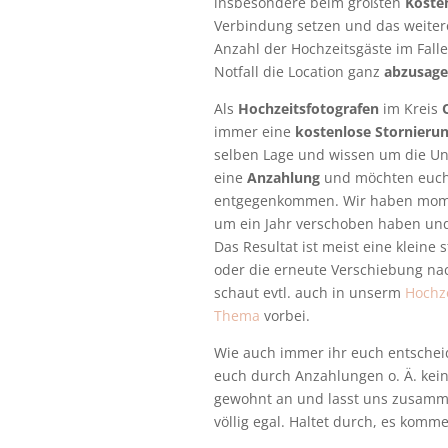
insbesondere beim größten
Koste
Verbindung setzen und das weitere
Anzahl der Hochzeitsgäste im Fall
Notfall die Location ganz
abzusag
Als
Hochzeitsfotografen
im Kreis
immer eine
kostenlose Stornieru
selben Lage und wissen um die Un
eine
Anzahlung
und möchten euch
entgegenkommen. Wir haben momen
um ein Jahr verschoben haben und
Das Resultat ist meist eine klein
oder die erneute Verschiebung nach
schaut evtl. auch in unserm
Hochze
Thema
vorbei.
Wie auch immer ihr euch entscheid
euch durch Anzahlungen o. Ä. kei
gewohnt an und lasst uns zusamme
völlig egal. Haltet durch, es komm