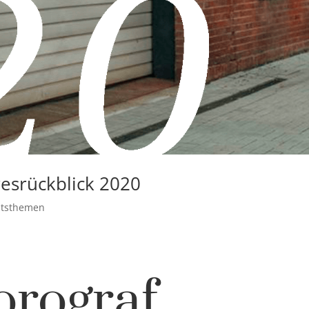
resrückblick 2020
itsthemen
orograf