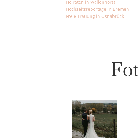
Heiraten in Wallenhorst
Hochzeitsreportage in Bremen
Freie Trauung in Osnabrück
Fot