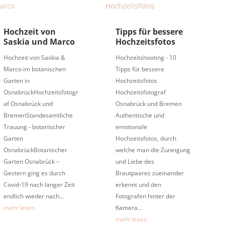
Hochzeit von
Tipps für bessere
Saskia und Marco
Hochzeitsfotos
Hochzeit von Saskia &
Hochzeitshooting - 10
Marco im botanischen
Tipps für bessere
Garten in
Hochzeitsfotos
OsnabrückHochzeitsfotogr
Hochzeitsfotograf
af Osnabrück und
Osnabrück und Bremen
BremenStandesamtliche
Authentische und
Trauung - botanischer
emotionale
Garten
Hochzeitsfotos, durch
OsnabrückBotanischer
welche man die Zuneigung
Garten Osnabrück –
und Liebe des
Gestern ging es durch
Brautpaares zueinander
Covid-19 nach langer Zeit
erkennt und den
endlich wieder nach...
Fotografen hinter der
mehr lesen
Kamera...
mehr lesen