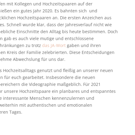
effen mit Kollegen und Hochzeitspaaren auf der
ießen ein gutes Jahr 2020. Es bahnten sich und
ücklichen Hochzeitspaaren an. Die ersten Anzeichen aus
s. Schnell wurde klar, dass der Jahresverlauf nicht wie
hebliche Einschnitte den Alltag bis heute bestimmen. Doch
 gab es auch viele mutige und entschlossene
chränkungen zu trotz
das JA-Wort
gaben und ihren
nen Kreis der Familie zelebrierten. Diese Entscheidungen
enehme Abwechslung für uns dar.
s Hochzeitsalltags genutzt und fleißig an unserer neuen
n für euch gearbeitet. Insbesondere die neuen
ereichern die Videographie maßgeblich. Für 2021
r unsere Hochzeitspaare ein planbares und entspanntes
ele interessante Menschen kennenzulernen und
 weiterhin mit authentischen und emotionalen
eren Tages.