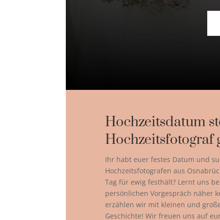
Hochzeitsdatum st
Hochzeitsfotograf 
Ihr habt euer festes Datum und su
Hochzeitsfotografen aus Osnabrüc
Tag für ewig festhält? Lernt uns b
persönlichen Vorgespräch näher 
erzählen wir mit kleinen und gro
Geschichte! Wir freuen uns auf eu