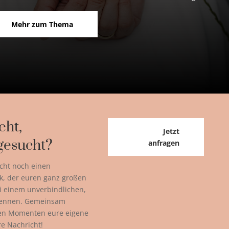
Mehr zum Thema
eht,
Jetzt
gesucht?
anfragen
cht noch einen
k, der euren ganz großen
ei einem unverbindlichen,
kennen. Gemeinsam
ßen Momenten eure eigene
re Nachricht!