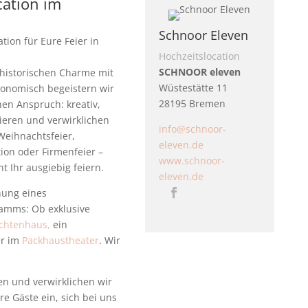
ation im
Schnoor Eleven
tion für Eure Feier in
Hochzeitslocation
SCHNOOR eleven
historischen Charme mit
Wüstestätte 11
onomisch begeistern wir
28195 Bremen
en Anspruch: kreativ,
ieren und verwirklichen
info@schnoor-
Weihnachtsfeier,
eleven.de
tion oder Firmenfeier –
www.schnoor-
t Ihr ausgiebig feiern.
eleven.de
nung eines
mms: Ob exklusive
chtenhaus,
ein
er im
Packhaustheater
. Wir
en und verwirklichen wir
e Gäste ein, sich bei uns