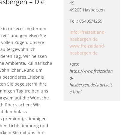
asbergen – Die
49
49205 Hasbergen
Tel.: 05405/4255
ie in unserer modernen
info@freizeitland-
hzeit“ und genießen Sie
hasbergen.de
 vollen Zügen. Unsere
www.freizeitland-
ne außergewöhnlich
hasbergen.de
nderen Tag. Wir heissen
ne Ambiente, kulinarische
Foto:
ewöhnlicher „Rund um
https://www.freizeitlan
in besonderes Erlebnis
d-
n Sie begeistern! Ihre
hasbergen.de/startseit
mmigen Tag treiben uns
e.html
sorgsam auf die Wünsche
ich überraschen: Wir
uf den Anlass
is premium), stimmigen
chen Lichtstimmung und
ckeln Sie mit uns Ihre