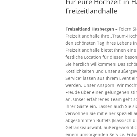
Für eure Hochzeit in H
Freizeitlandhalle
Freizeitland Hasbergen
– Feiern S
Freizeitlandhalle Ihre „Traum-Hoc
den schönsten Tag Ihres Lebens in
Freizeitlandhalle bietet Ihnen ei
festliche Location für diesen beso
Sie herzlich willkommen!
Das schö
Köstlichkeiten und unser außerg
Service“ lassen aus Ihrem Event e
werden. Unser Ansporn: Wir möchte
Freude über einen gelungenen sti
an. Unser erfahrenes Team geht 
Ihrer Gäste ein. Lassen auch Sie s
verwöhnen Sie mit einer speziell a
abgestimmten Büffets (klassisch b
Getränkeauswahl, außergewöhnli
einem umsorgenden Service.
Entwi