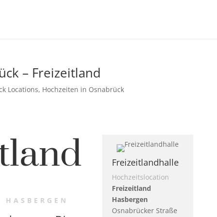
ck – Freizeitland
ck Locations
,
Hochzeiten in Osnabrück
itland
Freizeitlandhalle
Hochzeitslocation
Freizeitland
Hasbergen
N HASBERGEN
Osnabrücker Straße