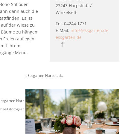
Boho-Stil oder
27243 Harpstedt /
kann dann auch die
Winkelsett
attfinden. Es ist
Tel: 04244 1771
 auf der Wiese zu
E-Mail:
info@essgarten.de
ie Bäume zu hängen.
essgarten.de
m Freien auflegen.
 mit ihrem
hrgänge Menu.