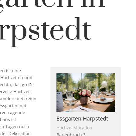
rpstedt
en ist eine
r Hochzeiten und
echta, das große
rvolle Hochzeit
sonders bei freien
ssgarten mit
ervorragende
Essgarten Harpstedt
haus ist
ßen Tagen noch
Hochzeitslocation
 der Dekoration
Barjenbruch 3