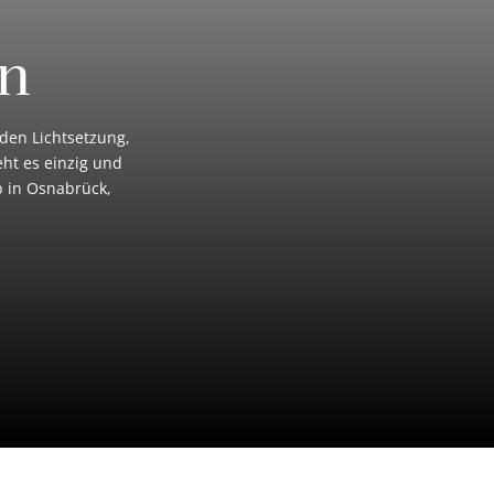
en
nden Lichtsetzung,
eht es einzig und
b in Osnabrück,