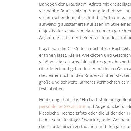
Daneben der Bräutigam. Adrett mit dreiteiligem
vermählte Braut stolz im Arm oder liebevoll an
vorherrschendem Jahrzehnt der Aufnahme, ei
aufwändig ausstaffierte Kulissen im Stile eines
Objektiv der schweren Plattenkamera gerichtet,
Augen die Liebe der beiden zueinander erahn
Fragt man die Großeltern nach ihrer Hochzeit,
erahnen lässt. Kleine Anekdoten und Geschich
schöne Feier als Abschluss ihres ganz besond
überliefert und gehen in den nächsten Genera
dies einer noch in den Kinderschuhen stecken
große und schwere Kameras vermochten es ni
festzuhalten.
Heutzutage hat „das“ Hochzeitsfoto ausgedient.
persönliche Geschichte
und Augenblicke für die
klassische Hochzeitsfoto oder die Bilder der T
Liebe, sehnsüchtiger Erwartung oder Anspannu
die Freude hinein zu tauchen und den ganz b