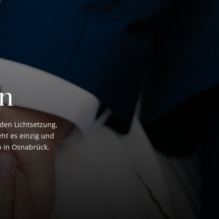
en
nden Lichtsetzung,
eht es einzig und
b in Osnabrück,