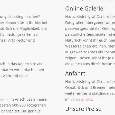
Online Galerie
obungsshooting machen?
Hochzeitsfotograf Osnabrück 
r Kamera lernt ihr hierbei
Fotografien übergeben wir 
ürlich die Möglichkeit, die
passwortgeschützter Onlinega
d Einladungskarten zu
persönliche Geschichte mit e
nser Artdirector und
Natürlich könnt ihr euch hier
Wasserzeichen etc. herunter
ausgewählte Fotos als "priva
zeigen. Diesen könnt ihr je
uch in das Repertoire als
einzelne Fotos direkt herunt
inbaren wir einfach einen
Anfahrt
n während eines
Hochzeitsfotograf Osnabrück
Osnabrück und Bremen nehmen
weiter entfernt stattfinden 
ngen
– Im Anschluss an eure
im
Vorgespräch
.
 besten 500-900 Fotografien
Unsere Preise
 bearbeitet. Die genaue