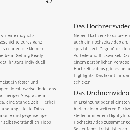
Das Hochzeitsvide
wir eine möglichst
Neben Hochzeitsfotos bieten
eschichte eures ganz
auch ein Hochzeitsvideo an.
ts runden die kleinen,
spezialisiert. Gegenüber den
ie beim Getting Ready
Vorteile und Blickwinkel. Da
det ihr ganz individuell.
einem persönlichen Vorgespr
Hochzeitsvideos gibt es bei u
Highlights. Das könnt ihr 
meist ein fester und
schicken.
agen. Idealerweise findet das
Das Drohnenvideo
 vorheriger Absprache mit
. eine Stunde Zeit. Hierbei
In Ergänzung oder alleinste
 und ungestellte Fotos.
bieten einen weiteren Blick
armonie und gegenseitige
stellen immer ein Highlight
r selbstverständlich Tipps
Hochzeitsvideo zusammenges
Sektenfangs kreist, ist euch 