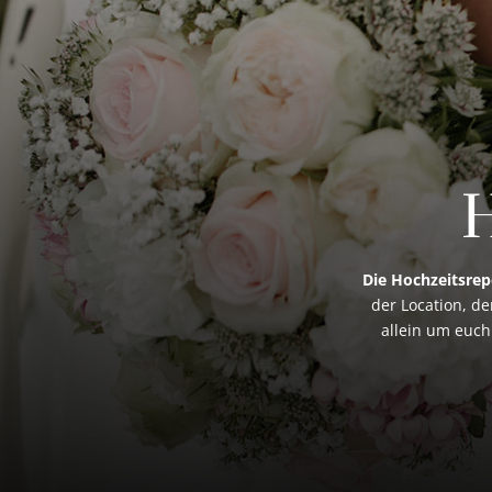
H
Die Hochzeitsrep
der Location, de
allein um euch