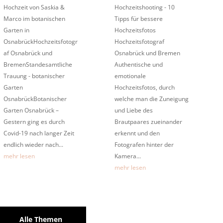
Hochzeit von Saskia &
Hochzeitshooting - 10
Marco im botanischen
Tipps für bessere
Garten in
Hochzeitsfotos
OsnabrückHochzeitsfotogr
Hochzeitsfotograf
af Osnabrück und
Osnabrück und Bremen
BremenStandesamtliche
Authentische und
Trauung - botanischer
emotionale
Garten
Hochzeitsfotos, durch
OsnabrückBotanischer
welche man die Zuneigung
Garten Osnabrück –
und Liebe des
Gestern ging es durch
Brautpaares zueinander
Covid-19 nach langer Zeit
erkennt und den
endlich wieder nach...
Fotografen hinter der
mehr lesen
Kamera...
mehr lesen
Alle Themen