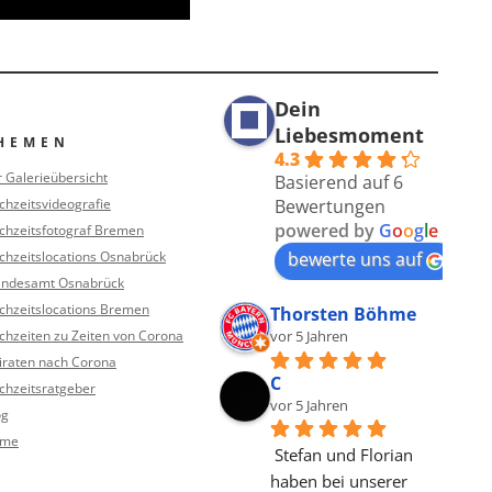
Dein
Liebesmoment
HEMEN
4.3
r Galerieübersicht
Basierend auf 6
chzeitsvideografie
Bewertungen
powered by
G
o
o
g
l
e
chzeitsfotograf Bremen
chzeitslocations Osnabrück
bewerte uns auf
andesamt Osnabrück
chzeitslocations Bremen
Thorsten Böhme
chzeiten zu Zeiten von Corona
vor 5 Jahren
iraten nach Corona
C
chzeitsratgeber
vor 5 Jahren
og
me
Stefan und Florian 
haben bei unserer 