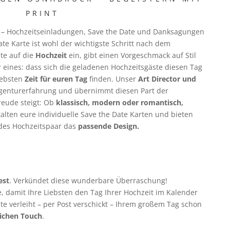
PRINT
k
– Hochzeitseinladungen, Save the Date und Danksagungen
ate Karte ist wohl der wichtigste Schritt nach dem
te auf die
Hochzeit
ein, gibt einen Vorgeschmack auf Stil
 eines: dass sich die geladenen Hochzeitsgäste diesen Tag
Liebsten
Zeit für euren Tag
finden. Unser
Art Director und
Agenturerfahrung und übernimmt diesen Part der
reude steigt: Ob
klassisch, modern oder romantisch,
talten eure individuelle Save the Date Karten und bieten
des Hochzeitspaar das
passende Design.
est
. Verkündet diese wunderbare Überraschung!
e, damit Ihre Liebsten den Tag Ihrer Hochzeit im Kalender
te verleiht – per Post verschickt – Ihrem großem Tag schon
ichen Touch
.