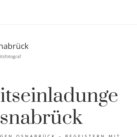
nabrück
tsfotograf
itseinladunge
snabrück
GEN OSNABRÜCK – BEGEISTERN MIT