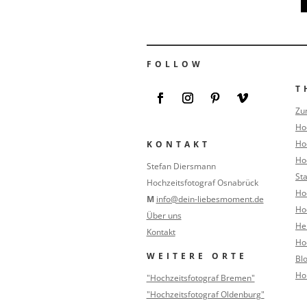
FOLLOW
T
Zu
Ho
Ho
KONTAKT
Ho
Stefan Diersmann
St
Hochzeitsfotograf Osnabrück
Ho
M
info@dein-liebesmoment.de
Ho
Über uns
He
Kontakt
Ho
WEITERE ORTE
Bl
Ho
"Hochzeitsfotograf Bremen"
"Hochzeitsfotograf Oldenburg"