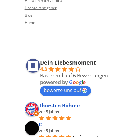
Heiraten nach Corona
Hochzeitsratgeber
Blog
Home
Dein Liebesmoment
4.3
Basierend auf 6 Bewertungen
powered by
G
o
o
g
l
e
bewerte uns auf
Thorsten Böhme
vor 5 Jahren
C
vor 5 Jahren