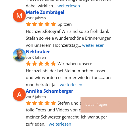
dabei wirklich
... 
weiterlesen
Marie Zumbrägel
vor 6 Jahren
Spitzen 
Hochzeitsfotograf!Wir sind so so froh dank 
Stefan so viele wunderschöne Erinnerungen 
von unserem Hochzeitstag
... 
weiterlesen
Nekbraker
vor 6 Jahren
Wir haben unsere 
Hochzeitsbilder bei Stefan machen lassen 
und wir würden es immer wieder tun....aber 
man heiratet ja
... 
weiterlesen
Annika Schamberger
vor 6 Jahren
Stefan und sein Team haben 
tolle Fotos und Videos von der Hochzeit 
meiner Schwester gemacht. Ich war super 
zufrieden
... 
weiterlesen