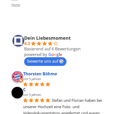
Home
Dein Liebesmoment
4.3
Basierend auf 6 Bewertungen
powered by
G
o
o
g
l
e
bewerte uns auf
Thorsten Böhme
vor 5 Jahren
C
vor 5 Jahren
Stefan und Florian haben bei 
unserer Hochzeit eine Foto- und 
Videodokumentation angefertigt und waren 