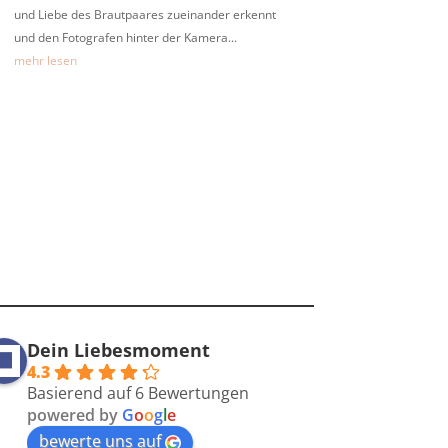
und Liebe des Brautpaares zueinander erkennt
und den Fotografen hinter der Kamera...
mehr lesen
Dein Liebesmoment
4.3
Basierend auf 6 Bewertungen
powered by
G
o
o
g
l
e
bewerte uns auf